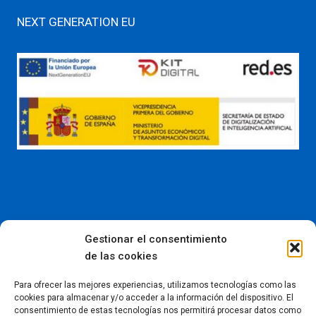
NEXT GENERATION EU
Gestionar el consentimiento
de las cookies
Para ofrecer las mejores experiencias, utilizamos tecnologías como las
Instagram:
@kalablanka_
cookies para almacenar y/o acceder a la información del dispositivo. El
601 05 36 56 -
info@kalablanka.com
consentimiento de estas tecnologías nos permitirá procesar datos como